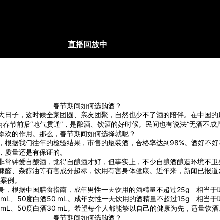
直播回放中
春节期间如何选购酒？
大日子，这时候全家团圆、亲友团聚，自然也少不了酒的陪伴。在中国的
为春节前后“地气贯通”，是酿酒、饮酒的好时候。民间也有说法“无酒不成
添欢的作用。那么，春节期间如何选择就呢？
，根据我们往年的检验结果，市售的瓶装酒，合格率达到98%。酒好不好
，质量还是有保证的。
非常钟爱自酿酒，觉得自酿酒才好，但事实上，不少自酿酒酿造环境不卫
糠醛、杂醇油等有害成分超标，饮用有害身体健康。近年来，新闻已报道
的案例。
身，根据中国膳食指南，成年男性一天饮用的酒精量不超过25g，相当于啤
5 mL、50度白酒50 mL。成年女性一天饮用的酒精量不超过15g，相当于啤
50 mL、50度白酒30 mL。希望每个人都能够以自己的健康为先，适量饮酒
春节期间如何选购酒？