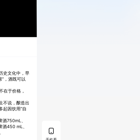
历史文化中，早
席”，酒既可以
不在于价格，
生不说，酿造出
多起因饮用“自
酒750mL、
酒450 mL、
。
手机看