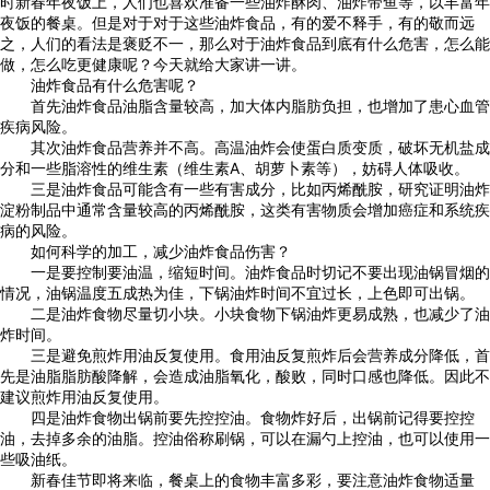
时新春年夜饭上，人们也喜欢准备一些油炸酥肉、油炸带鱼等，以丰富年
夜饭的餐桌。但是对于对于这些油炸食品，有的爱不释手，有的敬而远
之，人们的看法是褒贬不一，那么对于油炸食品到底有什么危害，怎么能
做，怎么吃更健康呢？今天就给大家讲一讲。
油炸食品有什么危害呢？
首先油炸食品油脂含量较高，加大体内脂肪负担，也增加了患心血管
疾病风险。
其次油炸食品营养并不高。高温油炸会使蛋白质变质，破坏无机盐成
分和一些脂溶性的维生素（维生素A、胡萝卜素等），妨碍人体吸收。
三是油炸食品可能含有一些有害成分，比如丙烯酰胺，研究证明油炸
淀粉制品中通常含量较高的丙烯酰胺，这类有害物质会增加癌症和系统疾
病的风险。
如何科学的加工，减少油炸食品伤害？
一是要控制要油温，缩短时间。油炸食品时切记不要出现油锅冒烟的
情况，油锅温度五成热为佳，下锅油炸时间不宜过长，上色即可出锅。
二是油炸食物尽量切小块。小块食物下锅油炸更易成熟，也减少了油
炸时间。
三是避免煎炸用油反复使用。食用油反复煎炸后会营养成分降低，首
先是油脂脂肪酸降解，会造成油脂氧化，酸败，同时口感也降低。因此不
建议煎炸用油反复使用。
四是油炸食物出锅前要先控控油。食物炸好后，出锅前记得要控控
油，去掉多余的油脂。控油俗称刷锅，可以在漏勺上控油，也可以使用一
些吸油纸。
新春佳节即将来临，餐桌上的食物丰富多彩，要注意油炸食物适量