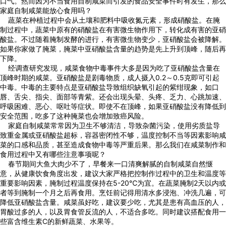
口气。然而因为不当食用自制咸菜而引发的食品安全事件时有发生，那么
家庭自制咸菜能放心食用吗？
    蔬菜在种植过程中会从土壤和肥料中吸收氮元素，形成硝酸盐。在腌
制过程中，蔬菜中原有的硝酸盐在有害微生物作用下，转化成有害的亚硝
酸盐。不过随着腌制发酵的进行，有害微生物变少，亚硝酸盐会被降解。
如果你家做了腌菜，腌菜中亚硝酸盐含量的趋势是先上升到顶峰，随后再
下降。
    经调查研究发现，咸菜食物中毒事件大多是因为吃了亚硝酸盐含量在
顶峰时期的咸菜。亚硝酸盐是剧毒物质，成人摄入0.2～0.5克即可引起
中毒。中毒的主要特点是亚硝酸盐导致组织缺氧引起的紫绀现象，如口
唇、舌尖、指尖、面部等青紫。还会出现头晕、头疼、乏力、心跳加速、
呼吸困难、恶心、呕吐等症状。即使不在顶峰，如果亚硝酸盐没有降低到
安全范围，吃多了这种腌菜也会增加致癌风险。
    家庭自制咸菜常常因为卫生不够清洁，导致杂菌污染，使用劣质盐导
致重金属或亚硝酸盐超标，容器密闭性不够，温度控制不当等因素影响咸
菜的口感和品质，甚至造成食物中毒等严重后果。那么我们在咸菜制作和
食用过程中又有哪些注意事项呢？
    春节期间大鱼大肉少不了，早餐来一口清爽解腻的自制咸菜自然惬
意，从健康饮食角度出发，建议大家严格把控制作过程中的卫生和温度等
重要影响因素，腌制过程温度保持在5-20℃为宜。在蔬菜腌制2天以内或
者等到腌制一个月之后再食用。烹饪前记得用清水多浸泡、冲洗几遍，可
降低亚硝酸盐含量。咸菜虽好吃，建议要少吃，尤其是患有高血压的人，
胃酸过多的人，以及胃食管反流的人，不适合多吃。同时建议搭配食用一
些富含维生素C的新鲜蔬菜、水果等。