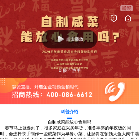
点击播放
直播回放中
科普介绍
自制咸菜能放心食用吗
    春节马上就要到了，很多家庭在采买年货，准备丰盛的年夜饭的同
时，会选择亲手制作一些咸菜作为早餐小菜，让肠胃在顿顿大鱼大肉中喘